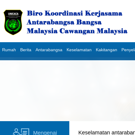
Rumah
Berita
Antarabangsa
Keselamatan
Kakitangan
Penye
Keselamatan antaraba
Mengenai