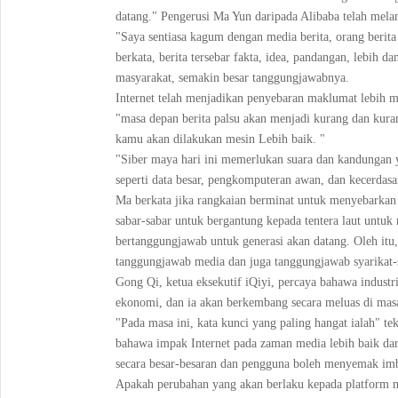
datang." Pengerusi Ma Yun daripada Alibaba telah mel
"Saya sentiasa kagum dengan media berita, orang berit
berkata, berita tersebar fakta, idea, pandangan, lebih 
masyarakat, semakin besar tanggungjawabnya.
Internet telah menjadikan penyebaran maklumat lebih mu
"masa depan berita palsu akan menjadi kurang dan kurang
kamu akan dilakukan mesin Lebih baik. "
"Siber maya hari ini memerlukan suara dan kandungan y
seperti data besar, pengkomputeran awan, dan kecerdas
Ma berkata jika rangkaian berminat untuk menyebarkan 
sabar-sabar untuk bergantung kepada tentera laut untu
bertanggungjawab untuk generasi akan datang. Oleh itu, 
tanggungjawab media dan juga tanggungjawab syarikat-sy
Gong Qi, ketua eksekutif iQiyi, percaya bahawa indust
ekonomi, dan ia akan berkembang secara meluas di mas
"Pada masa ini, kata kunci yang paling hangat ialah" t
bahawa impak Internet pada zaman media lebih baik dar
secara besar-besaran dan pengguna boleh menyemak im
Apakah perubahan yang akan berlaku kepada platform m