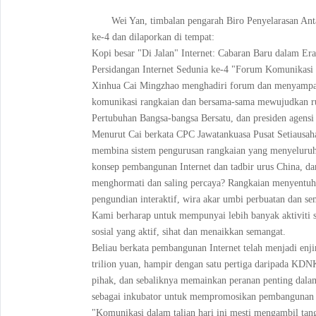
Wei Yan, timbalan pengarah Biro Penyelarasan Ant
ke-4 dan dilaporkan di tempat:
Kopi besar "Di Jalan" Internet: Cabaran Baru dalam Er
Persidangan Internet Sedunia ke-4 "Forum Komunikasi 
Xinhua Cai Mingzhao menghadiri forum dan menyampai
komunikasi rangkaian dan bersama-sama mewujudkan rua
Pertubuhan Bangsa-bangsa Bersatu, dan presiden agensi
Menurut Cai berkata CPC Jawatankuasa Pusat Setiausa
membina sistem pengurusan rangkaian yang menyeluruh, 
konsep pembangunan Internet dan tadbir urus China, da
menghormati dan saling percaya? Rangkaian menyentuh 
pengundian interaktif, wira akar umbi perbuatan dan se
Kami berharap untuk mempunyai lebih banyak aktiviti s
sosial yang aktif, sihat dan menaikkan semangat.
Beliau berkata pembangunan Internet telah menjadi en
trilion yuan, hampir dengan satu pertiga daripada KDNK
pihak, dan sebaliknya memainkan peranan penting dal
sebagai inkubator untuk mempromosikan pembangunan e
"Komunikasi dalam talian hari ini mesti mengambil tan